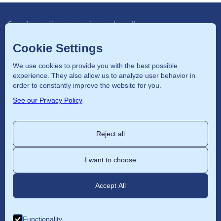
Scuola nautica con unica sede nella
capitale con autorizzazione della
Cookie Settings
Provincia di Roma.
We use cookies to provide you with the best possible
experience. They also allow us to analyze user behavior in
Home
order to constantly improve the website for you.
See our Privacy Policy
Patente nautica
Corsi
Reject all
Noleggio
Chi siamo
I want to choose
Libro didattico
Accept All
info@bluesailing.it
+39 06 6631691
Functionality