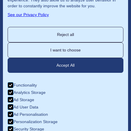
experience. They also allow us to analyze user behavior in
Home
order to constantly improve the website for you.
See our Privacy Policy
Patente nautica
Corsi
Reject all
Noleggio
Chi siamo
I want to choose
Libro didattico
Accept All
info@bluesailing.it
+39 06 6631691
Functionality
Analytics Storage
+39 329 2445036
Ad Storage
Via della Madonna del Riposo 24, 00165 Roma
Ad User Data
Ad Personalisation
Personalization Storage
Security Storage