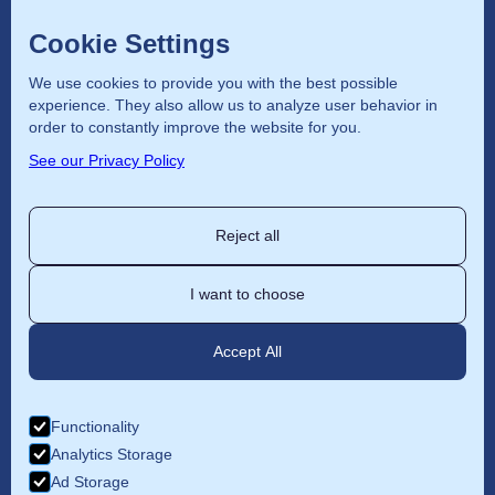
capitale con autorizzazione della
Cookie Settings
Provincia di Roma.
We use cookies to provide you with the best possible
experience. They also allow us to analyze user behavior in
Home
order to constantly improve the website for you.
See our Privacy Policy
Patente nautica
Corsi
Reject all
Noleggio
Chi siamo
I want to choose
Libro didattico
Accept All
info@bluesailing.it
+39 06 6631691
Functionality
Analytics Storage
+39 329 2445036
Ad Storage