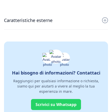
Caratteristiche esterne
Maestrale 52
17.50 mt
Larghezza 5.20 mt
3 cabine
3 bagni crew
Generatore 7 kw
Cucina attrezzata con tutto
Icemaker
Hai bisogno di informazioni? Contattaci
Aria condizionata in tutti gli ambienti
Tender con pilotina
Raggiungici per qualsiasi informazione o richiesta,
siamo qui per aiutarti a vivere al meglio la tua
esperienza in mare.
Scrivici su Whatsapp